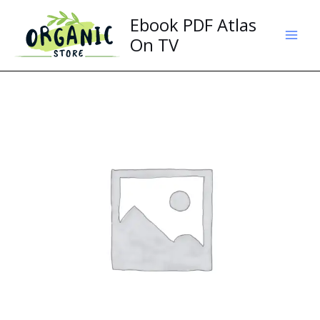
Aller
Ebook PDF Atlas
au
contenu
On TV
quantité
de
Atlas
Pro
ONTV