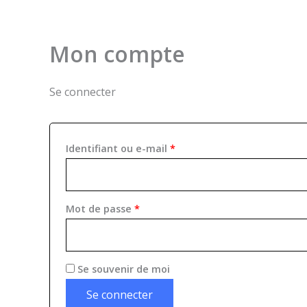
Aller
Obligatoire
Obligatoire
au
contenu
Mon compte
Se connecter
Identifiant ou e-mail
*
Mot de passe
*
Se souvenir de moi
Se connecter