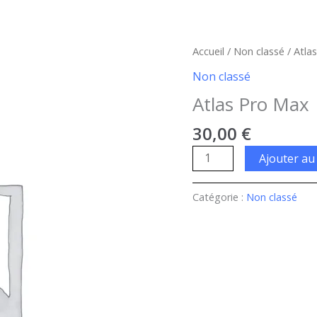
quantité
Accueil
/
Non classé
/ Atla
de
Non classé
Atlas
Atlas Pro Max
Pro
Max
30,00
€
Ajouter au
Catégorie :
Non classé